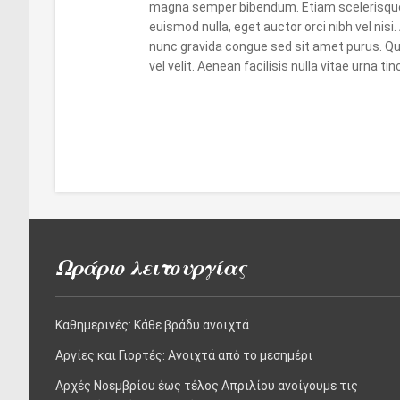
magna semper bibendum. Etiam scelerisque
euismod nulla, eget auctor orci nibh vel nisi
nunc gravida congue sed sit amet purus. Qui
vel velit. Aenean facilisis nulla vitae urna t
Ωράριο λειτουργίας
Καθημερινές: Kάθε βράδυ ανοιχτά
Αργίες και Γιορτές: Aνοιχτά από το μεσημέρι
Αρχές Νοεμβρίου έως τέλος Απριλίου ανοίγουμε τις