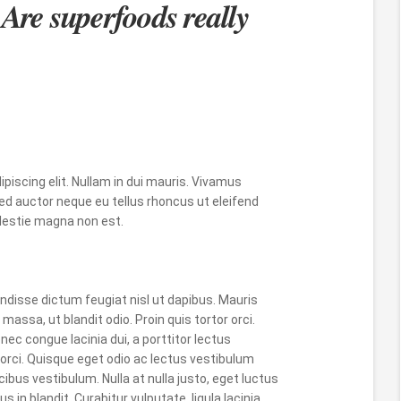
 Are superfoods really
piscing elit. Nullam in dui mauris. Vivamus
ed auctor neque eu tellus rhoncus ut eleifend
molestie magna non est.
disse dictum feugiat nisl ut dapibus. Mauris
massa, ut blandit odio. Proin quis tortor orci.
nec congue lacinia dui, a porttitor lectus
rci. Quisque eget odio ac lectus vestibulum
ibus vestibulum. Nulla at nulla justo, eget luctus
us in blandit. Curabitur vulputate, ligula lacinia