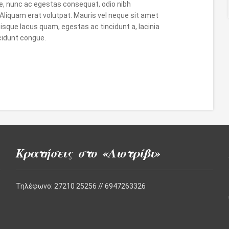
, nunc ac egestas consequat, odio nibh
. Aliquam erat volutpat. Mauris vel neque sit amet
sque lacus quam, egestas ac tincidunt a, lacinia
incidunt congue.
Κρατήσεις στο «Λιοτρίβι»
Τηλέφωνο: 27210 25256 // 6947263326