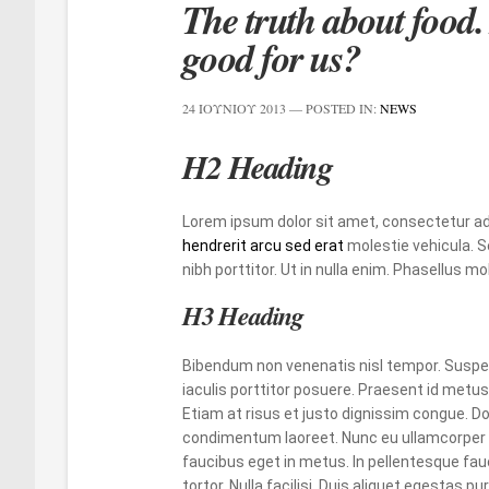
The truth about food.
good for us?
24 ΙΟΥΝΊΟΥ 2013
— POSTED IN:
NEWS
H2 Heading
Lorem ipsum dolor sit amet, consectetur adi
hendrerit arcu sed erat
molestie vehicula. S
nibh porttitor. Ut in nulla enim. Phasellus 
H3 Heading
Bibendum non venenatis nisl tempor. Suspen
iaculis porttitor posuere. Praesent id metus 
Etiam at risus et justo dignissim congue. Do
condimentum laoreet. Nunc eu ullamcorper o
faucibus eget in metus. In pellentesque fauc
tortor. Nulla facilisi. Duis aliquet egestas pur